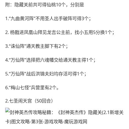
附：隐藏关前共可得仙桃10个，分别是
1.“九曲黄河阵”不用圣人出手破阵可得3个；
2. 杨戬进凤凰山拜见龙吉公主前，找小五用5分换1个；
3.“诛仙阵”通天教主脚下有2个；
4.“万仙阵”选择把六魂幡交给通天教主得1个；
5.“万仙阵”战后洪锦夫妇均存活可得1个；
6.“梅山七怪”兵营里有2个。
2.七圣闹天宫（50回合）