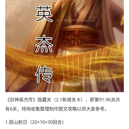
《封神英杰传》隐藏关（2.1新增关卡），即第91-96关共
有6关，特地收集整理制作图文攻略以供大家参考。
1.担山射日（20+10=30回合）