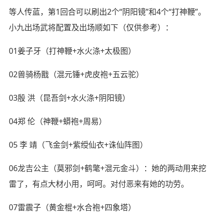
等人传蓝，第1回合可以刷出2个“阴阳镜”和4个“打神鞭”。
小九出场武将配置及出场顺如下（仅供参考）：
01姜子牙（打神鞭+水火涤+太极图）
02兽骑杨戬（混元锤+虎皮袍+五云驼）
03殷 洪（昆吾剑+水火涤+阴阳镜）
04郑 伦（神鞭+蟒袍+周易）
05 李 靖（飞金剑+紫绶仙衣+诛仙阵图）
06龙吉公主（莫邪剑+鹤氅+混元金斗）：她的两动用来挖
雷了，有点大材小用，呵呵。对付恶来有她的功劳。
07雷震子（黄金棍+水合袍+四象塔）