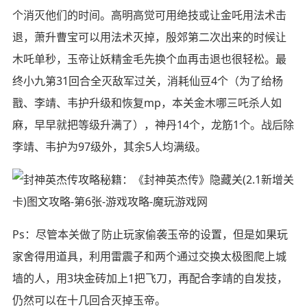
个消灭他们的时间。高明高觉可用绝技或让金吒用法术击
退，萧升曹宝可以用法术灭掉，殷郊第二次出来的时候让
木吒单秒，玉帝让妖精金毛先换个血再击退也很轻松。最
终小九第31回合全灭敌军过关，消耗仙豆4个（为了给杨
戬、李靖、韦护升级和恢复mp，本关金木哪三吒杀人如
麻，早早就把等级升满了），神丹14个，龙筋1个。战后除
李靖、韦护为97级外，其余5人均满级。
Ps：尽管本关做了防止玩家偷袭玉帝的设置，但是如果玩
家舍得用道具，利用雷震子和两个通过交换太极图爬上城
墙的人，用3块金砖加上1把飞刀，再配合李靖的自发技，
仍然可以在十几回合灭掉玉帝。