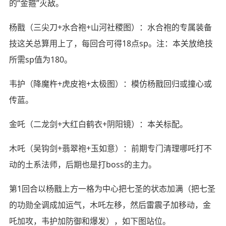
的“金箍”灭敌。
杨戬（三尖刀+水合袍+山河社稷图）：水合袍的专属装备
技这关总算用上了，每回合可得18点sp。注：本关放绝技
所需sp值为180。
韦护（降魔杵+虎皮袍+太极图）：模仿杨戬回归或撞心或
传蓝。
金吒（二龙剑+大红白鹤衣+阴阳镜）：本关标配。
木吒（吴钩剑+翡翠袍+玉如意）：前期专门清理哪吒打不
动的土系法师，后期也是打boss的主力。
第1回合以杨戬上方一格为中心把七圣的状态加满（把七圣
的功勋全调成加运气，木吒左移，然后雷震子加移动，金
吒加攻，韦护加防御和爆发），如下图站位。