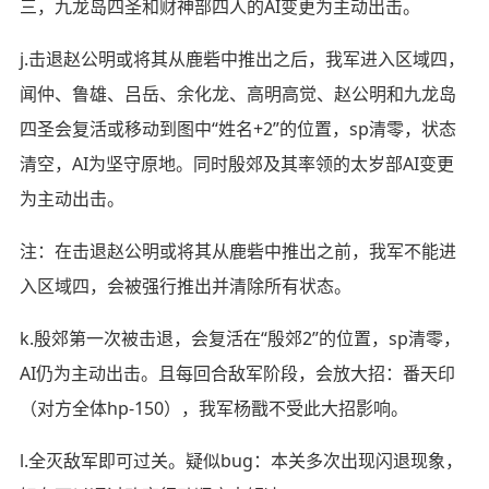
三，九龙岛四圣和财神部四人的AI变更为主动出击。
j.击退赵公明或将其从鹿砦中推出之后，我军进入区域四，
闻仲、鲁雄、吕岳、余化龙、高明高觉、赵公明和九龙岛
四圣会复活或移动到图中“姓名+2”的位置，sp清零，状态
清空，AI为坚守原地。同时殷郊及其率领的太岁部AI变更
为主动出击。
注：在击退赵公明或将其从鹿砦中推出之前，我军不能进
入区域四，会被强行推出并清除所有状态。
k.殷郊第一次被击退，会复活在“殷郊2”的位置，sp清零，
AI仍为主动出击。且每回合敌军阶段，会放大招：番天印
（对方全体hp-150），我军杨戬不受此大招影响。
l.全灭敌军即可过关。疑似bug：本关多次出现闪退现象，