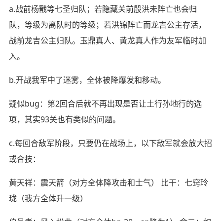
a.战前杨戬等七圣归队；若隐藏关前殷洪未阵亡也会归
队，等级为离队时的等级；若洪锦阵亡而龙吉公主存活，
战前龙吉公主归队。玉鼎真人、黄龙真人作为友军临时加
入。
b.开战我军中了迷雾，全体被降爆发和移动。
疑似bug：第2回合后就不再出现是否让土行孙地行的选
项，其实93关也有类似的问题。
c.每回合敌军阶段，只要仍在战场上，以下敌军就会放大招
或合技：
黄天祥：震天箭（对方全体降攻击和士气） 比干：七窍玲
珑（我方全体升一级）