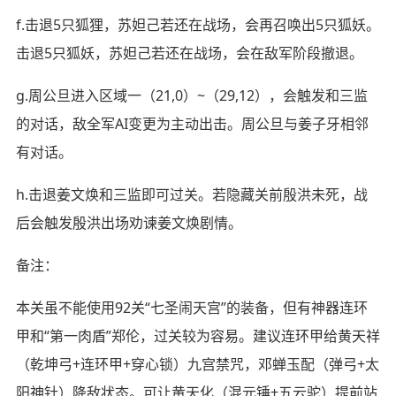
f.击退5只狐狸，苏妲己若还在战场，会再召唤出5只狐妖。
击退5只狐妖，苏妲己若还在战场，会在敌军阶段撤退。
g.周公旦进入区域一（21,0）~（29,12），会触发和三监
的对话，敌全军AI变更为主动出击。周公旦与姜子牙相邻
有对话。
h.击退姜文焕和三监即可过关。若隐藏关前殷洪未死，战
后会触发殷洪出场劝谏姜文焕剧情。
备注：
本关虽不能使用92关“七圣闹天宫”的装备，但有神器连环
甲和“第一肉盾”郑伦，过关较为容易。建议连环甲给黄天祥
（乾坤弓+连环甲+穿心锁）九宫禁咒，邓蝉玉配（弹弓+太
阳神针）降敌状态。可让黄天化（混元锤+五云驼）提前站