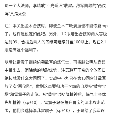
退一个大法师，李靖放“回光返照”收尾。敌军阶段的“两仪
阵”真是无奈…
注：本关出金木合技时，即使金木二吒满血也不能恢复mp
了，也许是设定如此吧。另外，1.2版若出合技的两人等级
达到99，合技后两人的等级可继续升至100以上，现在2.1
版没有这个福利了。
以后让雷震子继续偷袭敌军的炼气士，再将赵公明从鹿砦
中推出去，消除他的地形优势，注意避开玉帝的全体回归
绝技就没什么大问题了。实战中小九只在第13回合让敌军
放了次“两仪阵”，做到这点要归功于李靖的自发技“黄金宝
塔”和雷震子的走位。被“黄金宝塔”降精神后，炼气士会优
先加精神（sp+10），雷震子站在萧升曹宝的法术攻击范
围，他们会选择混乱雷震子（sp+10），于是给了我军逐