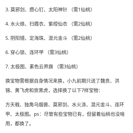
3. 莫邪剑、攒心钉、太阳神针 （需1仙桃）
4. 水火绦、扫霞衣、紫绶仙衣 （需2仙桃）
5. 阴阳镜、定海珠、混元金斗 （需2仙桃）
6. 穿心锁、连环甲 （需3仙桃）
7. 太极图、素色云界旗 （需3仙桃）
换宝物需根据自身情况来换，小九前期只送了魏贲、洪
锦、黄飞虎和崇黑虎，选择换了以下7样宝物：
方天戟、独角乌烟兽、莫邪剑、水火涤、混元金斗、连环
甲、太极图。ps：尽管有些宝物已有，但留着仙桃也没啥
用，都换了。