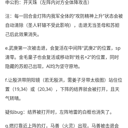
申公豹：开天珠（左阵内对方全体降攻击）
注：每一回合金灯阵内我军全体的“攻防精神上升”状态会被
自动清除（圣人轩辕不受此影响），击退无当圣母和苏妲
己后此效果消失。
e.武庚第一次被击退，会复活在中间阵“武庚2”的位置，sp
清零。金毛童子也会复活或移动到“姓名+2”的位置，同时
隐藏的苏妲己出现，AI均为坚守原地。
f.让殷洪带阴阳镜（若无殷洪，需姜子牙带太极图）站住位
置（19,34）或（20,34），下阵的结界就会被打开，且天
气转晴。
疑似bug：结界被打开时，左阵地雷的白框也消失了。
g.燃灯靠近上阵的灯，马善（火灵）出现，马善被击退会