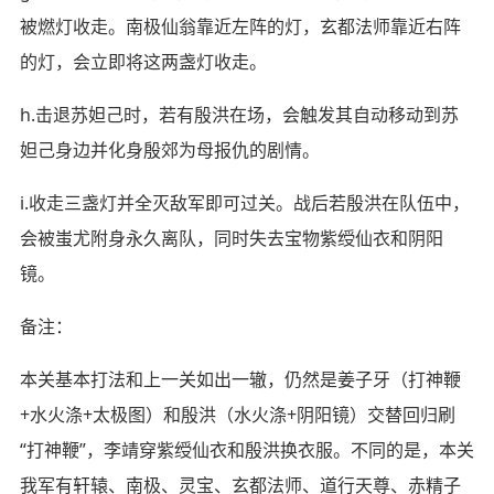
被燃灯收走。南极仙翁靠近左阵的灯，玄都法师靠近右阵
的灯，会立即将这两盏灯收走。
h.击退苏妲己时，若有殷洪在场，会触发其自动移动到苏
妲己身边并化身殷郊为母报仇的剧情。
i.收走三盏灯并全灭敌军即可过关。战后若殷洪在队伍中，
会被蚩尤附身永久离队，同时失去宝物紫绶仙衣和阴阳
镜。
备注：
本关基本打法和上一关如出一辙，仍然是姜子牙（打神鞭
+水火涤+太极图）和殷洪（水火涤+阴阳镜）交替回归刷
“打神鞭”，李靖穿紫绶仙衣和殷洪换衣服。不同的是，本关
我军有轩辕、南极、灵宝、玄都法师、道行天尊、赤精子