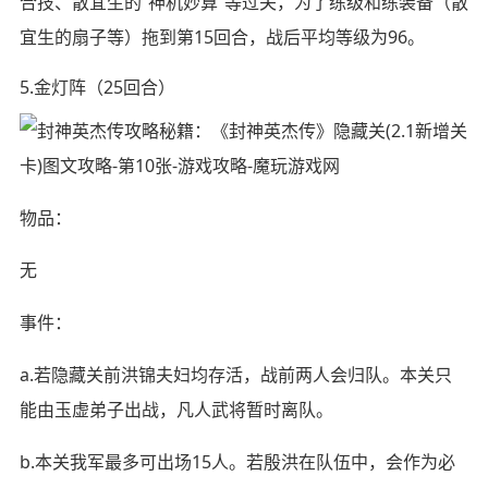
合技、散宜生的“神机妙算”等过关，为了练级和练装备（散
宜生的扇子等）拖到第15回合，战后平均等级为96。
5.金灯阵（25回合）
物品：
无
事件：
a.若隐藏关前洪锦夫妇均存活，战前两人会归队。本关只
能由玉虚弟子出战，凡人武将暂时离队。
b.本关我军最多可出场15人。若殷洪在队伍中，会作为必