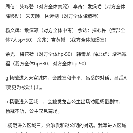
周信：头疼磬（对方全体禁咒） 李奇：发燥幡（对方全体
降移动） 朱天麟：昏迷剑（对方全体降精神）
杨文辉：散瘟鞭（对方全体中毒） 余达：撞心杵（痘部全
体7人sp+50） 余兆：杏黄幡 （我方全体加爆发）
余光：梅花镖（对方全体hp-50） 韩毒龙+薛恶虎：增福减
福（我方全体hp+80，对方全体hp-90）
g.杨戬进入天宫城内，会触发和李平、吕岳的对话，吕岳A
I变更为被动出击。
h.杨戬进入区域二，会触发龙吉公主出场劝阻杨戬剧情，
杨戬不听，公主叹息离场。
i.杨戬进入区域三，会触发和赵公明的对话。我军进入区域