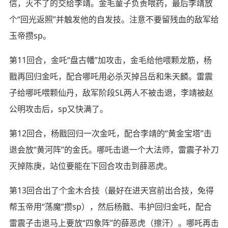
信，灭不了的交给李靖。金毛童子负责喂药，最后李靖放
个“回光返照”并触发他的自发技。注意不要留残血的敌军给
玉帝攒sp。
第11回合，金吒“盘古幡”加攻击，金毛给他喂颗龙筋，杨
戬再回归金吒，配合哪吒用必杀灭掉吕岳和朱天麟。雷震
子给哪吒喂颗仙丹，敌军阶段SL两人不被击退，李靖被赵
公明攻击后，sp又快满了。
第12回合，杨戬回归一次金吒，配合李靖的“黄金宝塔”击
退会放“黄河阵”的金氏。哪吒击退一个大法师，雷震子补刀
灭掉陈庚，站位要能在下回合攻击到薛恶虎。
第13回合出了个金木合技（最好在进天宫前出合技，免得
帮玉帝用“荡魔”攒sp），然后杨戬、韦护回归金吒，配合
雷震子击退马上要放“四象阵”的薛恶虎（擦汗）。哪吒再击