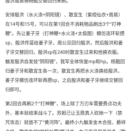
殷洪或兽骑杨戬交替回归来刷。
安排殷洪（水火涤+阴阳镜）、散宜生（紫绶仙衣+周易）
在14号和15号，可以在第1回合不消耗物品刷出3个“打神
鞭”。先让姜子牙（打神鞭+水火涤+太极图）模仿连环斩攒
sp，殷洪传蓝给姜子牙，周公旦回归殷洪，然后殷洪和姜
子牙交替回归，殷洪sp在240时散宜生过来和他换衣服。
触发殷洪自发技“阴阳镜”，我军全体恢复mp和hp。杨戬回
归姜子牙和散宜生各一次，散宜生再把水火涤换给殷洪，
姜子牙模仿连环斩再攒sp，之后殷洪和姜子牙继续交替回
归即可。
第2回合再刷2个“打神鞭”，场上除了万刃车需要费点功夫
外，基本就结束战斗了。苏妲己让玉鼎真人砍她一下（禁
咒攻击）就放不了“黄河阵”。最终小九触发金木合技、爵祥