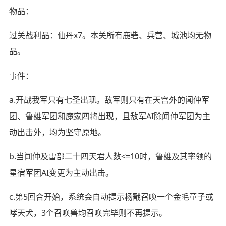
物品：
过关战利品：仙丹x7。本关所有鹿砦、兵营、城池均无物
品。
事件：
a.开战我军只有七圣出现。敌军则只有在天宫外的闻仲军
团、鲁雄军团和魔家四将出现，且敌军AI除闻仲军团为主
动出击外，均为坚守原地。
b.当闻仲及雷部二十四天君人数<=10时，鲁雄及其率领的
星宿军团AI变更为主动出击。
c.第5回合开始，系统会自动提示杨戬召唤一个金毛童子或
哮天犬，3个召唤兽均召唤完毕则不再提示。