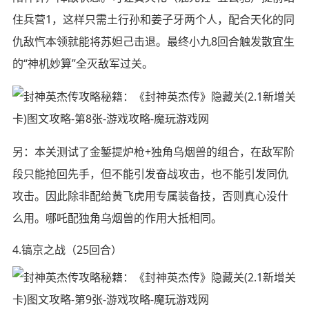
住兵营1，这样只需土行孙和姜子牙两个人，配合天化的同
仇敌忾本领就能将苏妲己击退。最终小九8回合触发散宜生
的“神机妙算”全灭敌军过关。
另：本关测试了金錾提炉枪+独角乌烟兽的组合，在敌军阶
段只能抢回先手，但不能引发奋战攻击，也不能引发同仇
攻击。因此除非配给黄飞虎用专属装备技，否则真心没什
么用。哪吒配独角乌烟兽的作用大抵相同。
4.镐京之战（25回合）