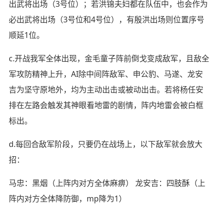
出武将出场（3号位）；若洪锦夫妇都在队伍中，也会作为
必出武将出场（3号位和4号位），有殷洪出场则位置序号
顺延1位。
c.开战我军全体出现，金毛童子阵前倒戈变成敌军，且敌全
军攻防精神上升，AI除中间阵敌军、申公豹、马遂、龙安
吉为坚守原地外，均为主动出击或被动出击。若将杨任安
排在左路会触发其神眼看地雷的剧情，阵内地雷会被白框
标出。
d.每回合敌军阶段，只要仍在战场上，以下敌军就会放大
招：
马忠：黑烟（上阵内对方全体麻痹） 龙安吉：四肢酥（上
阵内对方全体降防御，mp降为1）