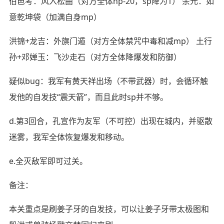
伯邑考：风入松曲（对方全体hp-20，sp降为1） 余元：如
意乾坤袋（加满自身mp）
洪锦+龙吉：外旗门遁（对方全体禁咒中毒和减mp） 土行
孙+邓婵玉：飞沙走石（对方全体降爆发和防御）
疑似bug：我军有黄天祥出场（不带武器）时，会循环触
发他的自发技“震天箭”，而且此时sp并不够。
d.第3回合，孔宣作为友军（不可控）出现在城内，并驱散
迷雾，我军全体恢复爆发和移动。
e.全灭敌军即可过关。
备注：
本关重点是刷姜子牙的自发技，可以让姜子牙带太极图和