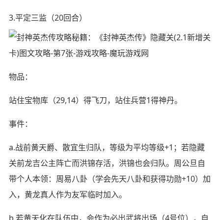
3.平定三监（20回合）
物品：
站住宝物库（29,14）得飞刀，站住兵营1得神丹。
事件：
a.战前黄天爵、散宜生归队，等级为平均等级+1；若隐藏
关前龙吉公主阵亡而洪锦存活，洪锦也会归队。周公旦自
带个人本领：周易八卦（学会先天八卦和获得功勋+10）加
入，黄龙真人作为友军临时加入。
b.若黄天化在队伍中，会作为必出武将出场（4号位），自