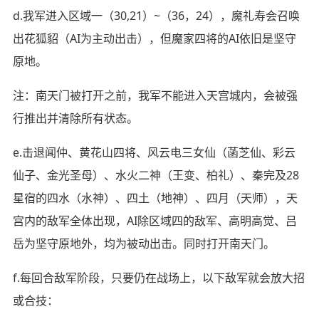
d.我军进入区域一（30,21）~（36，24），魔礼寿会召唤
出花狐貂（AI为主动出击），但魔家四将的AI依旧是坚守
原地。
注：南天门被打开之前，我军不能进入天宫城内，会被强
行推出并清除所有状态。
e.击退闻仲、黄花山四将、风云电三女仙（菡芝仙、彩云
仙子、金光圣母）、水火二神（王变、柏礼）、秦完及28
星宿的四水（水神）、四土（地神）、四月（天师），天
宫内的敌军全体出现，AI除区域四的敌军、高明高觉、吕
岳为坚守原地外，均为被动出击。同时打开南天门。
f.每回合敌军阶段，只要仍在战场上，以下敌军就会放大招
或合技：