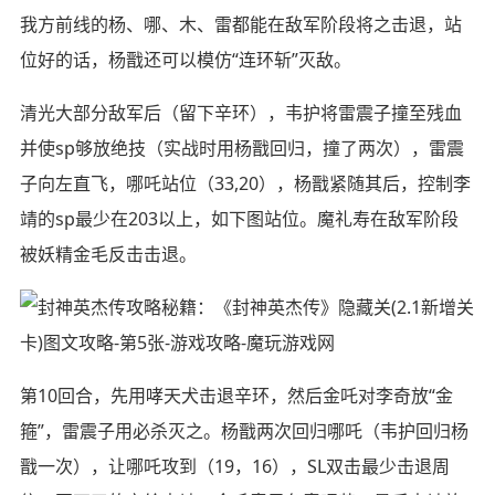
我方前线的杨、哪、木、雷都能在敌军阶段将之击退，站
位好的话，杨戬还可以模仿“连环斩”灭敌。
清光大部分敌军后（留下辛环），韦护将雷震子撞至残血
并使sp够放绝技（实战时用杨戬回归，撞了两次），雷震
子向左直飞，哪吒站位（33,20），杨戬紧随其后，控制李
靖的sp最少在203以上，如下图站位。魔礼寿在敌军阶段
被妖精金毛反击击退。
第10回合，先用哮天犬击退辛环，然后金吒对李奇放“金
箍”，雷震子用必杀灭之。杨戬两次回归哪吒（韦护回归杨
戬一次），让哪吒攻到（19，16），SL双击最少击退周