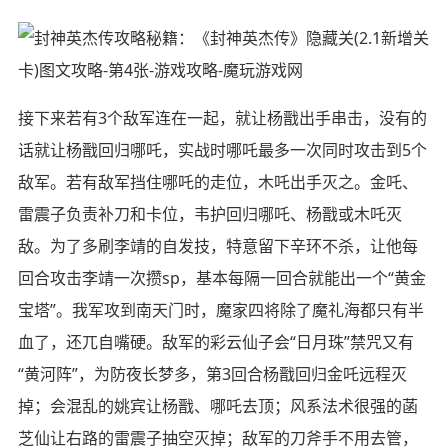
接下来若有3个敌军连在一起，就让杨戬出手串击，没有的
话就让杨戬回归哪吒，实战时哪吒最多一次同时攻击到5个
敌军。若有敌军挡住哪吒的走位，木吒出手灭之。金吒、
雷震子负责补刀和卡位，韦护回归哪吒、杨戬或木吒灭
敌。为了多刷李靖的自发技，特意留下辛环不杀，让他每
回合攻击李靖一次攒sp，基本每隔一回合就能出一个“黄金
宝塔”。我军攻到南天门时，魔家四将除了魔礼海都只有半
血了，还兀自嘴硬。敌军的彩云仙子会“日月珠”禁咒又有
“黄河阵”，为防夜长梦多，第3回合杨戬回归金吒远程灭
掉；会混乱的姚宾让杨戬、哪吒去顶；风系法术很强的菡
芝仙让右路的雷震子抽空灭掉；敌军的刀斧手不用去管，