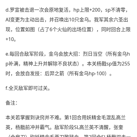
d.罗宣被击退一次会原地复活，hp上限+200，sp不清零，
AI变更为主动出击，并召唤出10只金乌。我军其余六圣出
现，位置如图（占了6个火仙的出场位置），同时回合上限
+10。
e.每回合敌军阶段，金乌会放大招：烈日当空（所有金乌h
p补满，精神上升并解除不良状态）。本关杨戬sp值为255
时，会放自发技：后羿之箭（所有金乌hp-100）。
f.全灭敌军即可过关。
备注：
本关若掌握到诀窍并不难。第1回合用妖精金毛混乱高兰
英，杨戬前冲并霸气。敌军阶段SL高兰英不清醒，张奎
（合扇刀）砍妖精金毛两刀致残血。第2回合SL杨戬双击一