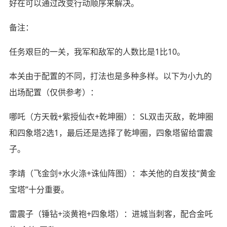
好在可以通过改变行动顺序来解决。
备注：
任务艰巨的一关，我军和敌军的人数比是1比10。
本关由于配置的不同，打法也是多种多样。以下为小九的
出场配置（仅供参考）：
哪吒（方天戟+紫授仙衣+乾坤圈）：SL双击灭敌，乾坤圈
和四象塔2选1，最后还是选择了乾坤圈，四象塔留给雷震
子。
李靖（飞金剑+水火涤+诛仙阵图）：本关他的自发技“黄金
宝塔”十分重要。
雷震子（锤钻+淡黄袍+四象塔）：进城当刺客，配合金吒