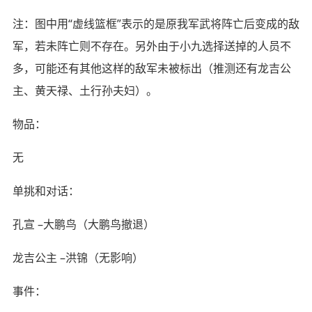
注：图中用“虚线篮框”表示的是原我军武将阵亡后变成的敌
军，若未阵亡则不存在。另外由于小九选择送掉的人员不
多，可能还有其他这样的敌军未被标出（推测还有龙吉公
主、黄天禄、土行孙夫妇）。
物品：
无
单挑和对话：
孔宣 –大鹏鸟（大鹏鸟撤退）
龙吉公主 –洪锦（无影响）
事件：