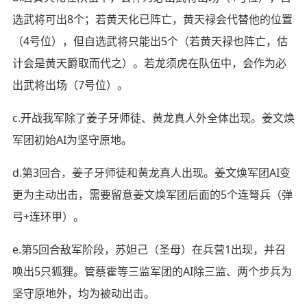
选武将可出8个；若黄天化已阵亡，黄天禄会代替他的位置
（4号位），但自选武将只能出5个（若黄天禄也阵亡，估
计会是黄天爵取而代之）。若龙须虎在队伍中，会作为必
出武将出场（7号位）。
c.开战我军除了姜子牙师徒、黄龙真人外全体出现。姜文焕
军团初始AI为坚守原地。
d.第3回合，姜子牙师徒和黄龙真人出现。姜文焕军团AI变
更为主动出击，需要留意姜文焕军团后面的5个连弩兵（弹
弓+连环甲）。
e.第5回合敌军阶段，苏妲己（圣母）在兵营1出现，并召
唤出5只狐狸。管蔡霍等三监军团的AI除三监、两个步兵为
坚守原地外，均为被动出击。