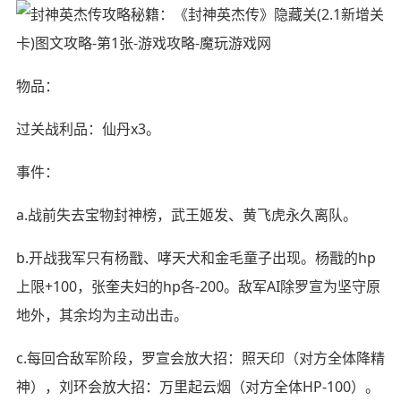
物品：
过关战利品：仙丹x3。
事件：
a.战前失去宝物封神榜，武王姬发、黄飞虎永久离队。
b.开战我军只有杨戬、哮天犬和金毛童子出现。杨戬的hp
上限+100，张奎夫妇的hp各-200。敌军AI除罗宣为坚守原
地外，其余均为主动出击。
c.每回合敌军阶段，罗宣会放大招：照天印（对方全体降精
神），刘环会放大招：万里起云烟（对方全体HP-100）。