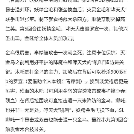
暴击退刘环，妖精金毛和张奎换血后，火灵金毛和哮天犬
联手击退张奎。剩下就看杨戬大杀四方，顺便穿刺灭掉高
兰英。第5回合由妖精金毛、哮天犬击退罗宣一次，其他六
圣出现，金吒给全体人员加攻击。
金乌很厉害，李靖被攻击一次就会死，注意卡位保护。灭
金乌之前利用好韦护的降魔杵和哮天犬的“吼叫”降防是关
键。木吒是打金乌的主力，加攻后在背后可以秒杀900多h
p的罗宣（要借助个人本领：青萍剑），换到淡黄袍后更是
厉害，残血的木吒（可利用金乌的穿透攻击或韦护撞心弄
残血）在背后拉围攻可直接击退一只未降防的金乌。哪吒
也并非一无是处，哮天犬“吼叫”，妖精金毛再换下血，SL
哪吒一个暴击或双击也能击退一只金乌。最终小九第9回合
触发金木合技过关。