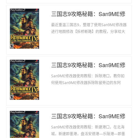
志九游戏本体。 2、运行三国志九本体游
戏时，务必关闭修改器。 总和以上2点，
三国志9攻略秘籍：San9ME修
三国志九与修改器最
改器使用教程：拆桥断路
最近重温三国志9，整理了使用San9ME修改器
进行地图修改【拆桥断路】的教程，分享给大
家，学习拆除拆除下邳城与小沛城之间的木桥
(注-1 )，强化下邳城的防守空间，让下邳城到
小沛城只能经由琅琊。 拆桥断路地图修改教程
使用工具 : San9ME修改器、Excel表格操作方
三国志9攻略秘籍：San9ME修
法 :1.切断下邳
改器使用教程：拆除港口
San9ME修改器使用教程：拆除港口，教你如
何使用San9ME修改器拆除陈留旁边的东阿
港，以及平原的高唐港。让袁曹双方能将重点
兵力分别集中在白马港和官渡港，重现官渡大
战的场景。拆除港口教程使用工具 : San9ME修
改器、Excel表格1.查询高唐港和东阿港的坐标
三国志9攻略秘籍：San9ME修
打开San9ME修改器，参
改器使用教程：新建港口
San9ME修改器使用教程：新建港口，在北海
城，新建即墨港，盘活安德港—乐陵港—即墨