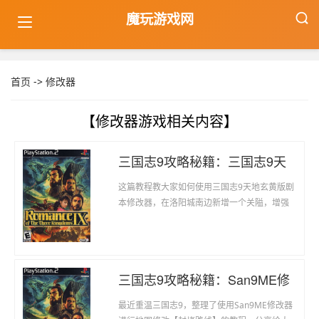
魔玩游戏网
首页
->
修改器
【修改器游戏相关内容】
三国志9攻略秘籍：三国志9天
地玄黄版剧本修改器使用教
这篇教程教大家如何使用三国志9天地玄黄版剧
程：新增关隘
本修改器，在洛阳城南边新增一个关隘，增强
洛阳城的防御能力，避免宛城与许昌城的直接
攻击。 1.使用San9天地玄黄版剧本修改器读取
欲修改的剧本 点击File，选择Open，如下图-1
:(图-1)选择要修改的剧本，点击开启。(图-2)参
三国志9攻略秘籍：San9ME修
见下图-3
改器使用教程：封堵路线
最近重温三国志9，整理了使用San9ME修改器