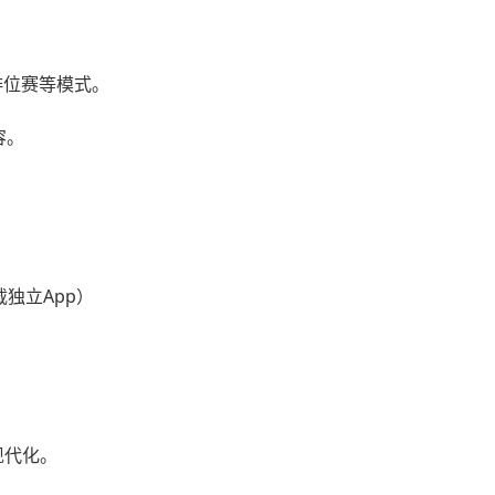
排位赛等模式。
容。
独立App）
现代化。