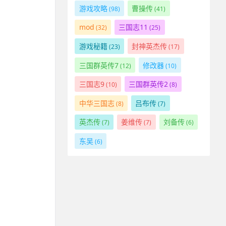
游戏攻略
曹操传
(98)
(41)
mod
三国志11
(32)
(25)
游戏秘籍
封神英杰传
(23)
(17)
三国群英传7
修改器
(12)
(10)
三国志9
三国群英传2
(10)
(8)
中华三国志
吕布传
(8)
(7)
英杰传
姜维传
刘备传
(7)
(7)
(6)
东吴
(6)