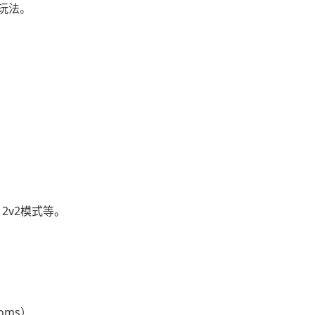
等玩法。
。
2v2模式等。
doms）