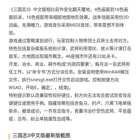
《三国志3》中文版相比前作变化翻天覆地，4色画面到16色画
面跃进，16色搭配带来细腻地图地形效果。战争场面采用仿3D
动画，充满魄力，游戏音乐采用MIDI音效，带来意想不到体
验。
游戏通过策略谋划进行，玩家控制人物带领士兵将士击垮对方。
特色包括复杂碟报系统和计谋，武将利用潜伏、放火等计谋打击
敌军。大地图出现城市概念，46座城市外还有22处关卡。
开发、治水、商业、耕作构成“内政四要素”，每月派一名武将担
任工作，以“命令书”方式分派任务。安装说明使用WinRAR解压
文件，执行snesgt.exe打开文件启动游戏。控制按键方向
WSAD，开始E，确定；，结束J。
特别提示默认改兼容性较好键位，斜方向无法攻击尝试改变攻击
键键位或使用手柄。隐藏攻略包括赤兔马、的卢、爪黄飞电单挑
斩杀、撤退成功，一齐攻击指令，青囊书治疗受伤武将、平息瘟
疫，吕布、赵云单挑属性加成等。
三国志3中文版最新版截图