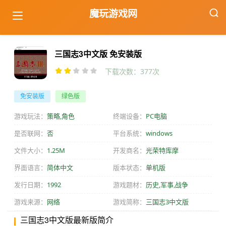
魔玩游戏网
首页
游戏下载
三国志3中文版 免安装版
三国志3中文版 免安装版
下载次数：
377
次
免安装版
绿色版
游戏玩法：
策略,角色
终端设备：
PC电脑
是否联网：
否
平台系统：
windows
文件大小：
1.25M
开发商名：
光荣特库摩
界面语言：
简体中文
版本状态：
单机版
发行日期：
1992
游戏题材：
历史,军事,战争
游戏来源：
网络
游戏简称：
三国志3中文版
三国志3中文版最新版简介