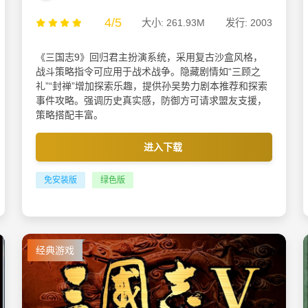
4/5
大小: 261.93M
发行: 2003
《三国志9》回归君主扮演系统，采用复古沙盒风格，
战斗策略指令可应用于战术战争。隐藏剧情如“三顾之
礼”“封禅”增加探索乐趣，提供孙吴势力剧本推荐和探索
事件攻略。强调历史真实感，防御方可请求盟友支援，
策略搭配丰富。
进入下载
免安装版
绿色版
经典游戏