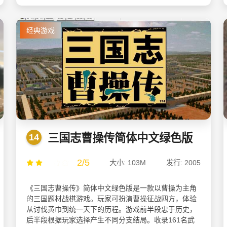
经典游戏
三国志曹操传简体中文绿色版
14
2/5
大小: 103M
发行: 2005
《三国志曹操传》简体中文绿色版是一款以曹操为主角
的三国题材战棋游戏。玩家可扮演曹操征战四方，体验
从讨伐黄巾到统一天下的历程。游戏前半段忠于历史，
后半段根据玩家选择产生不同分支结局。收录161名武