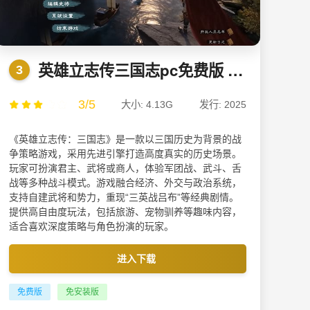
英雄立志传三国志pc免费版 v0.59.27
3
3/5
大小: 4.13G
发行: 2025
《英雄立志传：三国志》是一款以三国历史为背景的战
争策略游戏，采用先进引擎打造高度真实的历史场景。
玩家可扮演君主、武将或商人，体验军团战、武斗、舌
战等多种战斗模式。游戏融合经济、外交与政治系统，
支持自建武将和势力，重现“三英战吕布”等经典剧情。
提供高自由度玩法，包括旅游、宠物驯养等趣味内容，
适合喜欢深度策略与角色扮演的玩家。
进入下载
免费版
免安装版