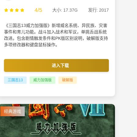
4/5
大小: 17.37G
发行: 2017
《三国志13威力加强版》新增威名系统、异民族、灾害
事件和育儿功能。战斗加入战术和军议，单挑舌战系统
改进。包含剧情触发条件和PK版区别说明，破解版支持
多项修改器和键盘鼠标操作。
进入下载
三国志13
威力加强版
破解版
经典游戏