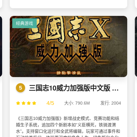
经典游戏
三国志10威力加强版中文版 v1.3.0.0绿色版
5
4/5
大小: 790.6M
发行: 2004
《三国志10威力加强版》新增战史模式、竞赛功能和结
婚生子系统，追加四个新剧本如“义臣横死，铁骑渡渭
水”。支持窗口化运行和全武将编辑，玩家可通过事件和