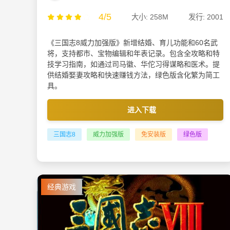
4/5
大小: 258M
发行: 2001
《三国志8威力加强版》新增结婚、育儿功能和60名武
将，支持都市、宝物编辑和年表记录。包含全攻略和特
技学习指南，如通过司马徽、华佗习得谋略和医术。提
供结婚娶妻攻略和快速赚钱方法，绿色版含化繁为简工
具。
进入下载
三国志8
威力加强版
免安装版
绿色版
经典游戏