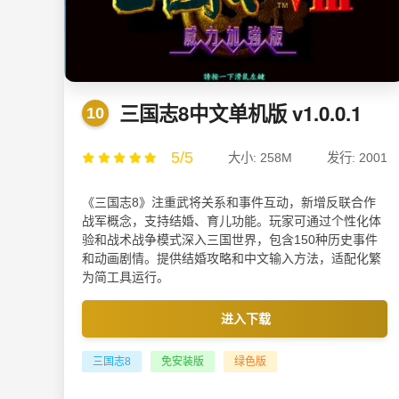
三国志8中文单机版 v1.0.0.1
10
5/5
大小: 258M
发行: 2001
《三国志8》注重武将关系和事件互动，新增反联合作
战军概念，支持结婚、育儿功能。玩家可通过个性化体
验和战术战争模式深入三国世界，包含150种历史事件
和动画剧情。提供结婚攻略和中文输入方法，适配化繁
为简工具运行。
进入下载
三国志8
免安装版
绿色版